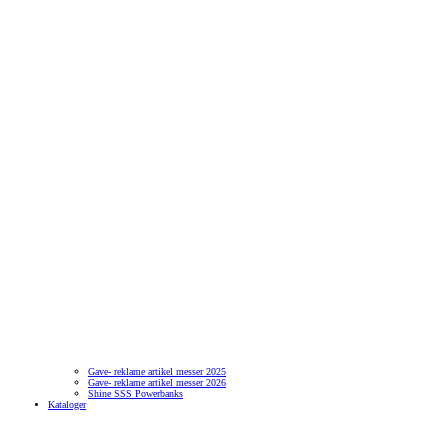
Gave- reklame artikel messer 2025
Gave- reklame artikel messer 2026
Shine SSS Powerbanks
Kataloger