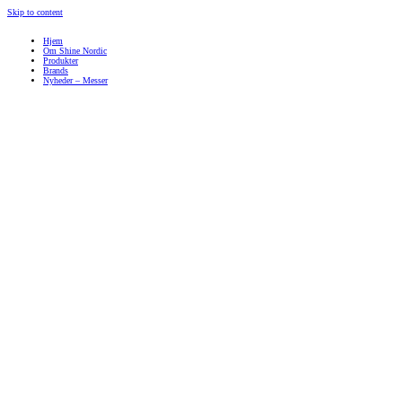
Skip to content
Hjem
Om Shine Nordic
Produkter
Brands
Nyheder – Messer